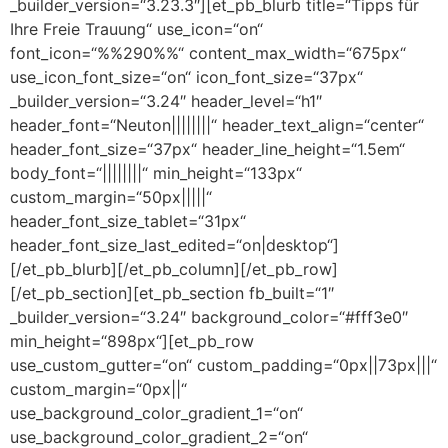
_builder_version=“3.23.3″][et_pb_blurb title=“Tipps für
Ihre Freie Trauung“ use_icon=“on“
font_icon=“%%290%%“ content_max_width=“675px“
use_icon_font_size=“on“ icon_font_size=“37px“
_builder_version=“3.24″ header_level=“h1″
header_font=“Neuton||||||||“ header_text_align=“center“
header_font_size=“37px“ header_line_height=“1.5em“
body_font=“||||||||“ min_height=“133px“
custom_margin=“50px|||||“
header_font_size_tablet=“31px“
header_font_size_last_edited=“on|desktop“]
[/et_pb_blurb][/et_pb_column][/et_pb_row]
[/et_pb_section][et_pb_section fb_built=“1″
_builder_version=“3.24″ background_color=“#fff3e0″
min_height=“898px“][et_pb_row
use_custom_gutter=“on“ custom_padding=“0px||73px|||“
custom_margin=“0px||“
use_background_color_gradient_1=“on“
use_background_color_gradient_2=“on“