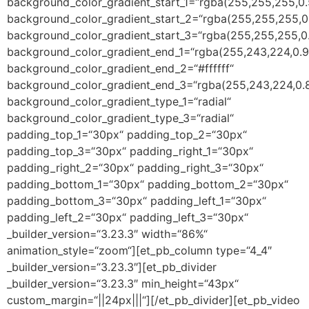
background_color_gradient_start_1=“rgba(255,255,255,0.
background_color_gradient_start_2=“rgba(255,255,255,0
background_color_gradient_start_3=“rgba(255,255,255,0
background_color_gradient_end_1=“rgba(255,243,224,0.9
background_color_gradient_end_2=“#ffffff“
background_color_gradient_end_3=“rgba(255,243,224,0.
background_color_gradient_type_1=“radial“
background_color_gradient_type_3=“radial“
padding_top_1=“30px“ padding_top_2=“30px“
padding_top_3=“30px“ padding_right_1=“30px“
padding_right_2=“30px“ padding_right_3=“30px“
padding_bottom_1=“30px“ padding_bottom_2=“30px“
padding_bottom_3=“30px“ padding_left_1=“30px“
padding_left_2=“30px“ padding_left_3=“30px“
_builder_version=“3.23.3″ width=“86%“
animation_style=“zoom“][et_pb_column type=“4_4″
_builder_version=“3.23.3″][et_pb_divider
_builder_version=“3.23.3″ min_height=“43px“
custom_margin=“||24px|||“][/et_pb_divider][et_pb_video