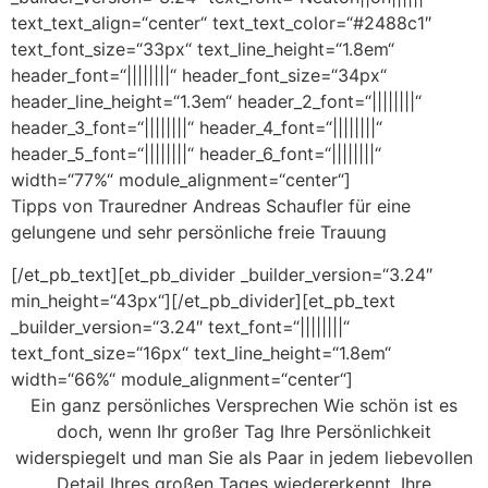
text_text_align=“center“ text_text_color=“#2488c1″
text_font_size=“33px“ text_line_height=“1.8em“
header_font=“||||||||“ header_font_size=“34px“
header_line_height=“1.3em“ header_2_font=“||||||||“
header_3_font=“||||||||“ header_4_font=“||||||||“
header_5_font=“||||||||“ header_6_font=“||||||||“
width=“77%“ module_alignment=“center“]
Tipps von Trauredner Andreas Schaufler für eine
gelungene und sehr persönliche freie Trauung
[/et_pb_text][et_pb_divider _builder_version=“3.24″
min_height=“43px“][/et_pb_divider][et_pb_text
_builder_version=“3.24″ text_font=“||||||||“
text_font_size=“16px“ text_line_height=“1.8em“
width=“66%“ module_alignment=“center“]
Ein ganz persönliches Versprechen Wie schön ist es
doch, wenn Ihr großer Tag Ihre Persönlichkeit
widerspiegelt und man Sie als Paar in jedem liebevollen
Detail Ihres großen Tages wiedererkennt. Ihre