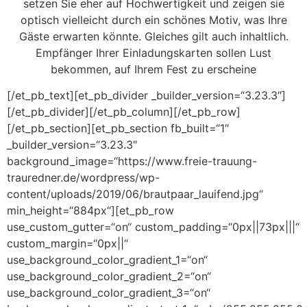
setzen Sie eher auf Hochwertigkeit und zeigen sie
optisch vielleicht durch ein schönes Motiv, was Ihre
Gäste erwarten könnte. Gleiches gilt auch inhaltlich.
Empfänger Ihrer Einladungskarten sollen Lust
bekommen, auf Ihrem Fest zu erscheine
[/et_pb_text][et_pb_divider _builder_version=“3.23.3″]
[/et_pb_divider][/et_pb_column][/et_pb_row]
[/et_pb_section][et_pb_section fb_built=“1″
_builder_version=“3.23.3″
background_image=“https://www.freie-trauung-
trauredner.de/wordpress/wp-
content/uploads/2019/06/brautpaar_lauifend.jpg“
min_height=“884px“][et_pb_row
use_custom_gutter=“on“ custom_padding=“0px||73px|||“
custom_margin=“0px||“
use_background_color_gradient_1=“on“
use_background_color_gradient_2=“on“
use_background_color_gradient_3=“on“