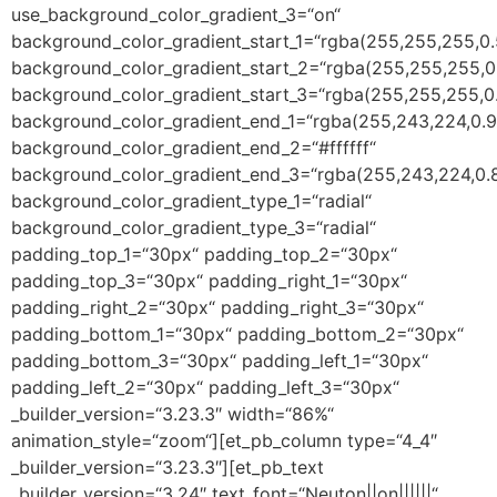
use_background_color_gradient_3=“on“
background_color_gradient_start_1=“rgba(255,255,255,0.
background_color_gradient_start_2=“rgba(255,255,255,0
background_color_gradient_start_3=“rgba(255,255,255,0
background_color_gradient_end_1=“rgba(255,243,224,0.9
background_color_gradient_end_2=“#ffffff“
background_color_gradient_end_3=“rgba(255,243,224,0.
background_color_gradient_type_1=“radial“
background_color_gradient_type_3=“radial“
padding_top_1=“30px“ padding_top_2=“30px“
padding_top_3=“30px“ padding_right_1=“30px“
padding_right_2=“30px“ padding_right_3=“30px“
padding_bottom_1=“30px“ padding_bottom_2=“30px“
padding_bottom_3=“30px“ padding_left_1=“30px“
padding_left_2=“30px“ padding_left_3=“30px“
_builder_version=“3.23.3″ width=“86%“
animation_style=“zoom“][et_pb_column type=“4_4″
_builder_version=“3.23.3″][et_pb_text
_builder_version=“3.24″ text_font=“Neuton||on||||||“