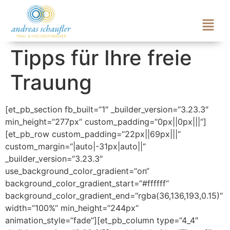
Tipps für Ihre freie
Trauung
[et_pb_section fb_built=“1″ _builder_version=“3.23.3″
min_height=“277px“ custom_padding=“0px||0px|||“]
[et_pb_row custom_padding=“22px||69px|||“
custom_margin=“|auto|-31px|auto||“
_builder_version=“3.23.3″
use_background_color_gradient=“on“
background_color_gradient_start=“#ffffff“
background_color_gradient_end=“rgba(36,136,193,0.15)“
width=“100%“ min_height=“244px“
animation_style=“fade“][et_pb_column type=“4_4″