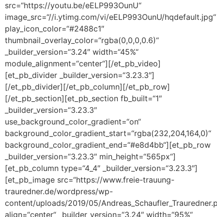
src=“https://youtu.be/eELP993OunU“
image_src=“//i.ytimg.com/vi/eELP993OunU/hqdefault.jpg“
play_icon_color=“#2488c1″
thumbnail_overlay_color=“rgba(0,0,0,0.6)“
_builder_version=“3.24″ width=“45%“
module_alignment=“center“][/et_pb_video]
[et_pb_divider _builder_version=“3.23.3″]
[/et_pb_divider][/et_pb_column][/et_pb_row]
[/et_pb_section][et_pb_section fb_built=“1″
_builder_version=“3.23.3″
use_background_color_gradient=“on“
background_color_gradient_start=“rgba(232,204,164,0)“
background_color_gradient_end=“#e8d4bb“][et_pb_row
_builder_version=“3.23.3″ min_height=“565px“]
[et_pb_column type=“4_4″ _builder_version=“3.23.3″]
[et_pb_image src=“https://www.freie-trauung-
trauredner.de/wordpress/wp-
content/uploads/2019/05/Andreas_Schaufler_Trauredner.
align=“center“ _builder_version=“3.24″ width=“95%“